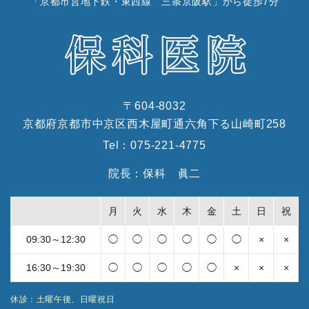
「京都市営地下鉄・東西線 三条京阪駅」から徒歩7分
〒604-8032
京都府京都市中京区西木屋町通六角下る山崎町258
Tel：
075-221-4775
院長：保科 眞二
月
火
水
木
金
土
日
祝
09:30～12:30
◯
◯
◯
◯
◯
◯
×
×
16:30～19:30
◯
◯
◯
◯
◯
×
×
×
休診：土曜午後、日曜祝日